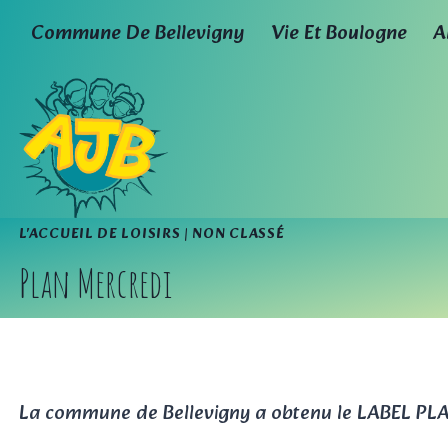
Aller
Commune De Bellevigny
Vie Et Boulogne
A
au
contenu
L'ACCUEIL DE LOISIRS
|
NON CLASSÉ
Plan Mercredi
La commune de Bellevigny a obtenu le LABEL PLA