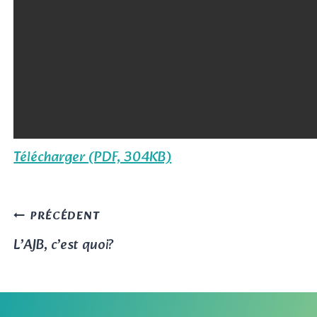
Télécharger (PDF, 304KB)
Navigation
PRÉCÉDENT
L’AJB, c’est quoi?
de
l’article