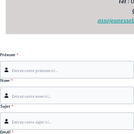
Tél
: 
assojeunesseb
Prénom
*
Nom
*
Sujet
*
Email
*