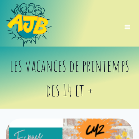
Aller
au
contenu
les vacances de printemps
des 14 et +