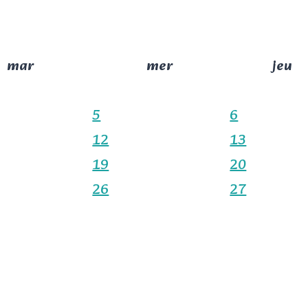
mar
mer
jeu
5
6
12
13
19
20
26
27