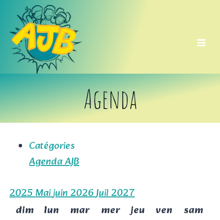
Aller
au
contenu
Agenda
Catégories
Agenda AJB
2025
Mai
juin 2026
Juil
2027
dim
lun
mar
mer
jeu
ven
sam