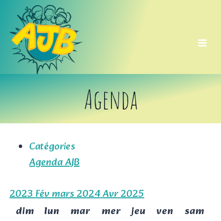
Aller
au
contenu
Agenda
Catégories
Agenda AJB
2023
Fév
mars 2024
Avr
2025
dim
lun
mar
mer
jeu
ven
sam