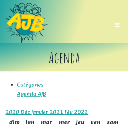
Aller
au
contenu
Agenda
Catégories
Agenda AJB
2020
Déc
janvier 2021
Fév
2022
dim
lun
mar
mer
jeu
ven
sam