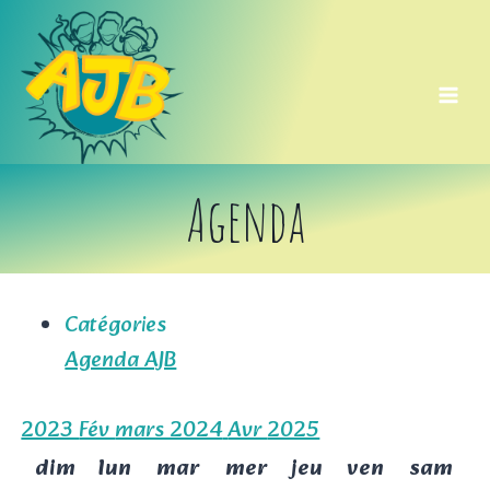
Aller
au
contenu
Agenda
Catégories
Agenda AJB
2023
Fév
mars 2024
Avr
2025
dim
lun
mar
mer
jeu
ven
sam