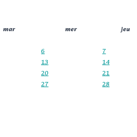
mar
mer
jeu
6
7
13
14
20
21
27
28