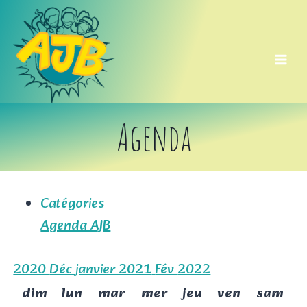
Aller
au
contenu
Agenda
Catégories
Agenda AJB
2020
Déc
janvier 2021
Fév
2022
dim
lun
mar
mer
jeu
ven
sam