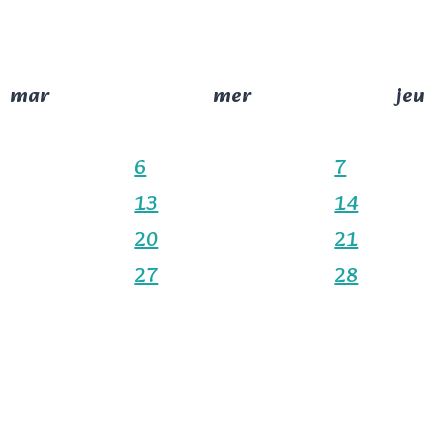
mar
mer
jeu
6
7
13
14
20
21
27
28