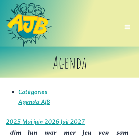
Aller
au
contenu
Agenda
Catégories
Agenda AJB
2025
Mai
juin 2026
Juil
2027
dim
lun
mar
mer
jeu
ven
sam