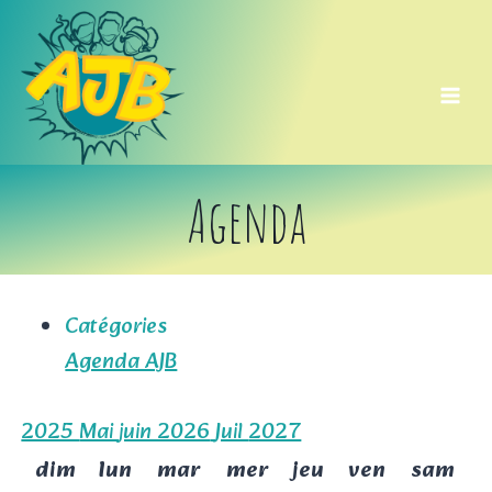
Aller
au
contenu
Agenda
Catégories
Agenda AJB
2025
Mai
juin 2026
Juil
2027
dim
lun
mar
mer
jeu
ven
sam