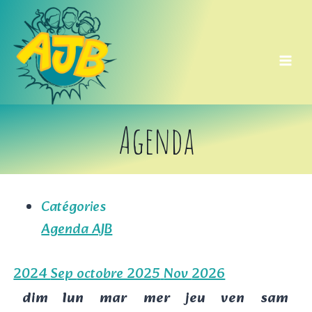
Aller
au
contenu
Agenda
Catégories
Agenda AJB
2024
Sep
octobre 2025
Nov
2026
dim
lun
mar
mer
jeu
ven
sam