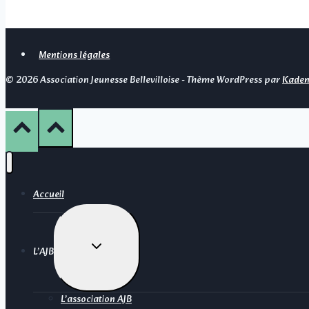
Mentions légales
© 2026 Association Jeunesse Bellevilloise - Thème WordPress par
Kaden
Accueil
Ouvrir/fermer
L’AJB
le
menu
enfant
L’association AJB