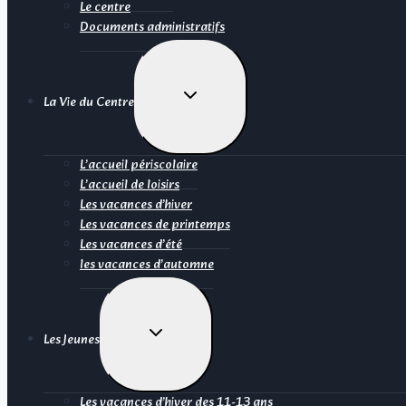
Le centre
Documents administratifs
Ouvrir/fermer
La Vie du Centre
le
menu
enfant
L’accueil périscolaire
L’accueil de loisirs
Les vacances d’hiver
Les vacances de printemps
Les vacances d’été
les vacances d’automne
Ouvrir/fermer
Les Jeunes
le
menu
enfant
Les vacances d’hiver des 11-13 ans