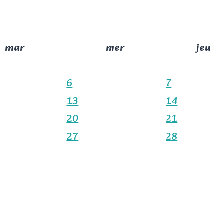
mar
mer
jeu
6
7
13
14
20
21
27
28