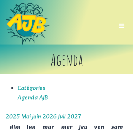
Aller
au
contenu
Agenda
Catégories
Agenda AJB
2025
Mai
juin 2026
Juil
2027
dim
lun
mar
mer
jeu
ven
sam