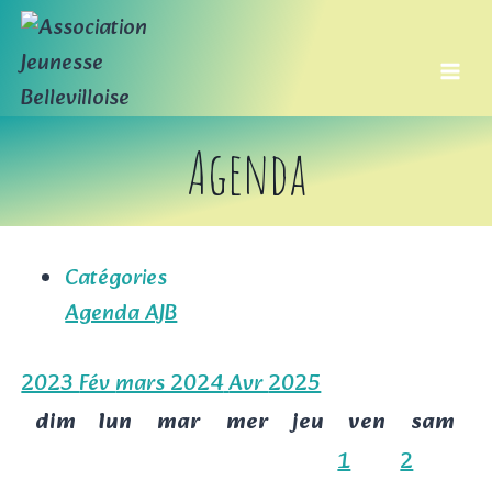
Aller
au
contenu
Agenda
Catégories
Agenda AJB
2023
Fév
mars 2024
Avr
2025
dim
lun
mar
mer
jeu
ven
sam
1
2