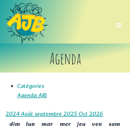
Aller
au
contenu
Agenda
Catégories
Agenda AJB
2024
Août
septembre 2025
Oct
2026
dim
lun
mar
mer
jeu
ven
sam