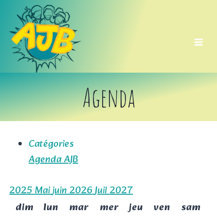
Aller
au
contenu
Agenda
Catégories
Agenda AJB
2025
Mai
juin 2026
Juil
2027
dim
lun
mar
mer
jeu
ven
sam