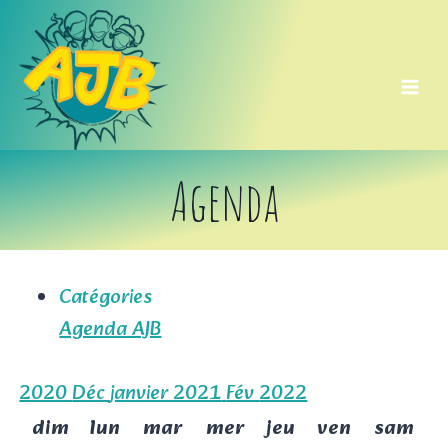
Aller
au
contenu
Agenda
Catégories
Agenda AJB
2020
Déc
janvier 2021
Fév
2022
dim
lun
mar
mer
jeu
ven
sam