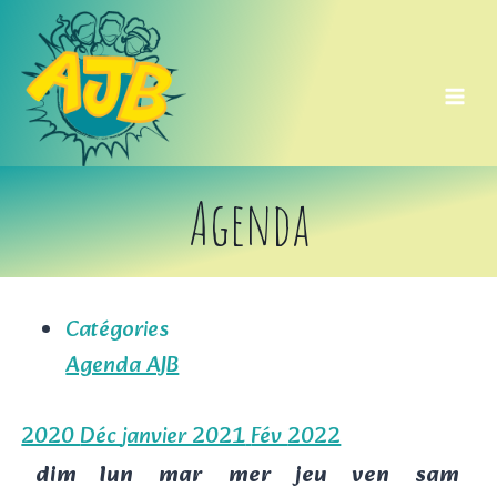
Aller
au
contenu
Agenda
Catégories
Agenda AJB
2020
Déc
janvier 2021
Fév
2022
dim
lun
mar
mer
jeu
ven
sam