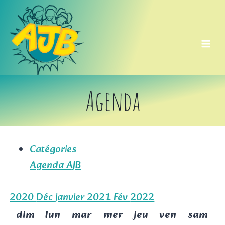
Aller
au
contenu
Agenda
Catégories
Agenda AJB
2020
Déc
janvier 2021
Fév
2022
dim
lun
mar
mer
jeu
ven
sam