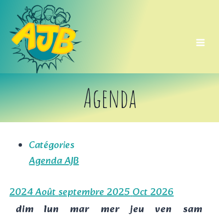
Aller
au
contenu
Agenda
Catégories
Agenda AJB
2024
Août
septembre 2025
Oct
2026
dim
lun
mar
mer
jeu
ven
sam