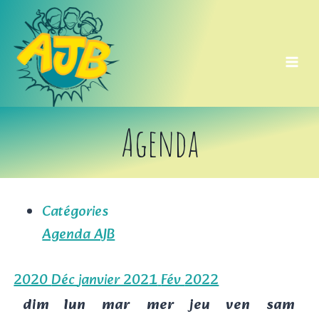
Aller
au
contenu
Agenda
Catégories
Agenda AJB
2020
Déc
janvier 2021
Fév
2022
dim
lun
mar
mer
jeu
ven
sam