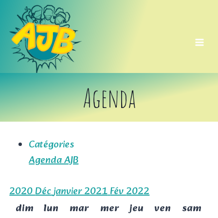
Aller
au
contenu
Agenda
Catégories
Agenda AJB
2020
Déc
janvier 2021
Fév
2022
dim
lun
mar
mer
jeu
ven
sam