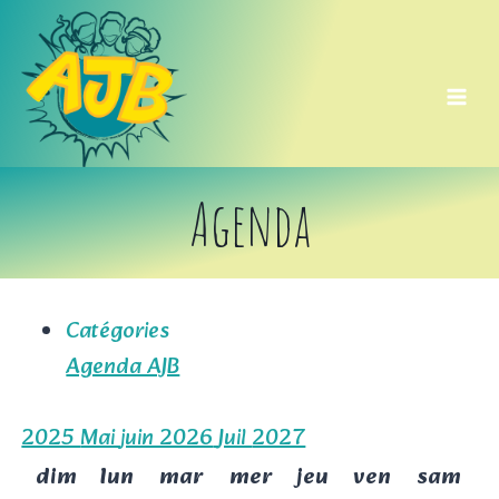
Aller
au
contenu
Agenda
Catégories
Agenda AJB
2025
Mai
juin 2026
Juil
2027
dim
lun
mar
mer
jeu
ven
sam