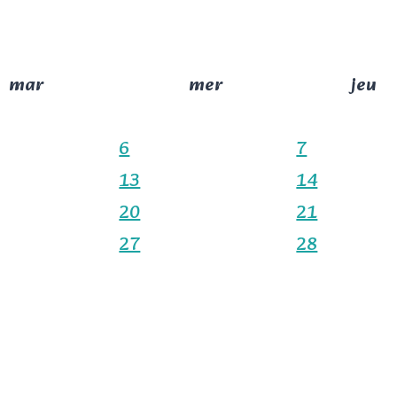
mar
mer
jeu
6
7
13
14
20
21
27
28