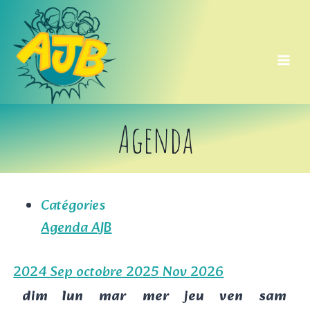
Aller
au
contenu
Agenda
Catégories
Agenda AJB
2024
Sep
octobre 2025
Nov
2026
dim
lun
mar
mer
jeu
ven
sam