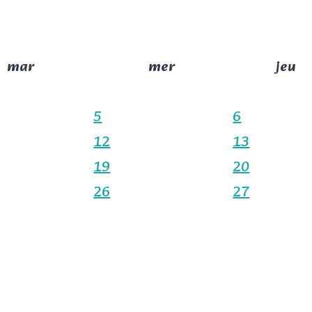
mar
mer
jeu
5
6
12
13
19
20
26
27