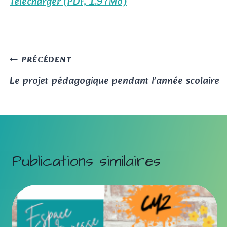
Télécharger (PDF, 1.97Mo)
Navigation
PRÉCÉDENT
Le projet pédagogique pendant l’année scolaire
de
l’article
Publications similaires